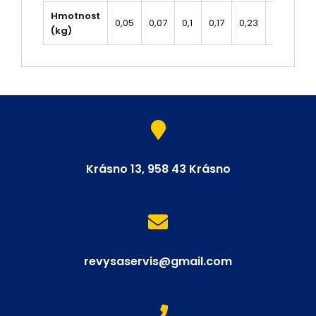
Hmotnost
0,05
0,07
0,1
0,17
0,23
0,34
0
(kg)
Krásno 13, 958 43 Krásno
revysaservis@gmail.com