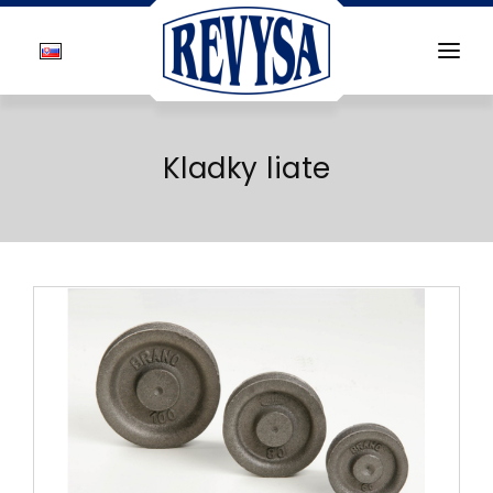
O FIRME
PRODUKTY
Kladky liate
CENNÍK
GALÉRIA
REFERENCIE
KONTAKT