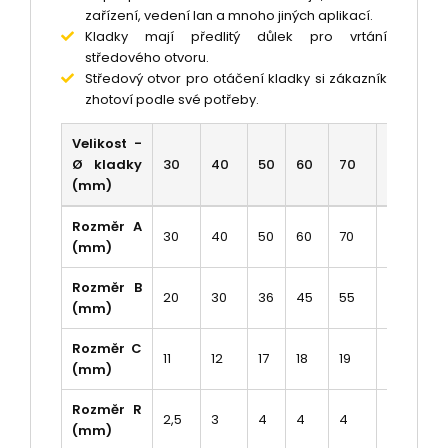
zařízení, vedení lan a mnoho jiných aplikací.
Kladky mají předlitý důlek pro vrtání
středového otvoru.
Středový otvor pro otáčení kladky si zákazník
zhotoví podle své potřeby.
Velikost -
Ø kladky
30
40
50
60
70
80
9
(mm)
Rozměr A
30
40
50
60
70
80
9
(mm)
Rozměr B
20
30
36
45
55
61
71
(mm)
Rozměr C
11
12
17
18
19
23
2
(mm)
Rozměr R
2,5
3
4
4
4
5
5
(mm)